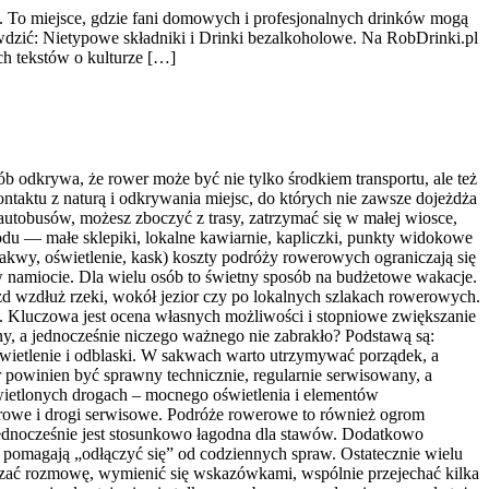
. To miejsce, gdzie fani domowych i profesjonalnych drinków mogą
rawdzić: Nietypowe składniki i Drinki bezalkoholowe. Na RobDrinki.pl
h tekstów o kulturze […]
b odkrywa, że rower może być nie tylko środkiem transportu, ale też
aktu z naturą i odkrywania miejsc, do których nie zawsze dojeżdża
utobusów, możesz zboczyć z trasy, zatrzymać się w małej wiosce,
du — małe sklepiki, lokalne kawiarnie, kapliczki, punkty widokowe
akwy, oświetlenie, kask) koszty podróży rowerowych ograniczają się
w namiocie. Dla wielu osób to świetny sposób na budżetowe wakacje.
 wzdłuż rzeki, wokół jezior czy po lokalnych szlakach rowerowych.
. Kluczowa jest ocena własnych możliwości i stopniowe zwiększanie
ny, a jednocześnie niczego ważnego nie zabrakło? Podstawą są:
wietlenie i odblaski. W sakwach warto utrzymywać porządek, a
r powinien być sprawny technicznie, regularnie serwisowany, a
wietlonych drogach – mocnego oświetlenia i elementów
erowe i drogi serwisowe. Podróże rowerowe to również ogrom
ednocześnie jest stosunkowo łagodna dla stawów. Dodatkowo
 pomagają „odłączyć się” od codziennych spraw. Ostatecznie wielu
iązać rozmowę, wymienić się wskazówkami, wspólnie przejechać kilka