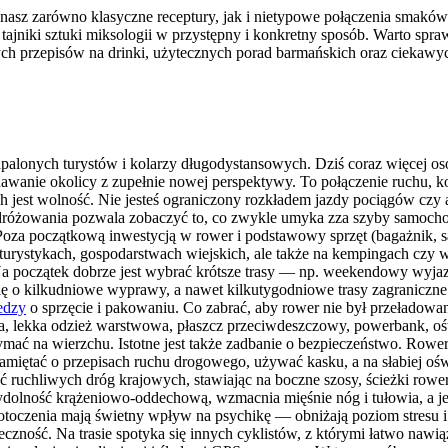
nasz zarówno klasyczne receptury, jak i nietypowe połączenia smaków
ć tajniki sztuki miksologii w przystępny i konkretny sposób. Warto sp
h przepisów na drinki, użytecznych porad barmańskich oraz ciekawyc
palonych turystów i kolarzy długodystansowych. Dziś coraz więcej osó
nie okolicy z zupełnie nowej perspektywy. To połączenie ruchu, kont
 jest wolność. Nie jesteś ograniczony rozkładem jazdy pociągów czy a
odróżowania pozwala zobaczyć to, co zwykle umyka zza szyby samocho
 Poza początkową inwestycją w rower i podstawowy sprzęt (bagażnik, s
oturystykach, gospodarstwach wiejskich, ale także na kempingach czy 
początek dobrze jest wybrać krótsze trasy — np. weekendowy wyjazd
ę o kilkudniowe wyprawy, a nawet kilkutygodniowe trasy zagraniczne
edzy
o sprzęcie i pakowaniu. Co zabrać, aby rower nie był przeładowa
ka, lekka odzież warstwowa, płaszcz przeciwdeszczowy, powerbank, oś
ymać na wierzchu. Istotne jest także zadbanie o bezpieczeństwo. Rowe
pamiętać o przepisach ruchu drogowego, używać kasku, a na słabiej oś
ć ruchliwych dróg krajowych, stawiając na boczne szosy, ścieżki row
ydolność krążeniowo-oddechową, wzmacnia mięśnie nóg i tułowia, a j
otoczenia mają świetny wpływ na psychikę — obniżają poziom stresu i
eczność. Na trasie spotyka się innych cyklistów, z którymi łatwo naw