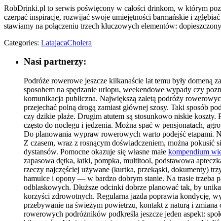
RobDrinki.pl to serwis poświęcony w całości drinkom, w którym poz
czerpać inspiracje, rozwijać swoje umiejętności barmańskie i zgłębia
stawiamy na połączeniu trzech kluczowych elementów: dopieszczonyc
Categories:
LatajacaCholera
Nasi partnerzy:
Podróże rowerowe jeszcze kilkanaście lat temu były domeną za
sposobem na spędzanie urlopu, weekendowe wypady czy poznawa
komunikacja publiczna. Największą zaletą podróży rowerowych
przejechać polną drogą zamiast głównej szosy. Taki sposób p
czy dzikie plaże. Drugim atutem są stosunkowo niskie koszty.
często do noclegu i jedzenia. Można spać w pensjonatach, agr
Do planowania wypraw rowerowych warto podejść etapami. Na 
Z czasem, wraz z rosnącym doświadczeniem, można pokusić si
dystansów. Pomocne okazuje się własne małe
kompendium wi
zapasowa dętka, łatki, pompka, multitool, podstawowa aptecz
rzeczy najczęściej używane (kurtka, przekąski, dokumenty) trz
hamulce i opony — w bardzo dobrym stanie. Na trasie trzeba 
odblaskowych. Dłuższe odcinki dobrze planować tak, by unika
korzyści zdrowotnych. Regularna jazda poprawia kondycję, w
przebywanie na świeżym powietrzu, kontakt z naturą i zmiana 
rowerowych podróżników podkreśla jeszcze jeden aspekt: społ