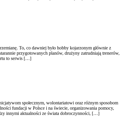
ą przemianę. To, co dawniej było hobby kojarzonym głównie z
starannie przygotowanych planów, drużyny zatrudniają trenerów,
rtu to serwis […]
 inicjatywom społecznym, wolontariatowi oraz różnym sposobom
alności fundacji w Polsce i na świecie, organizowania pomocy,
zy innymi aktualności ze świata dobroczynności, […]