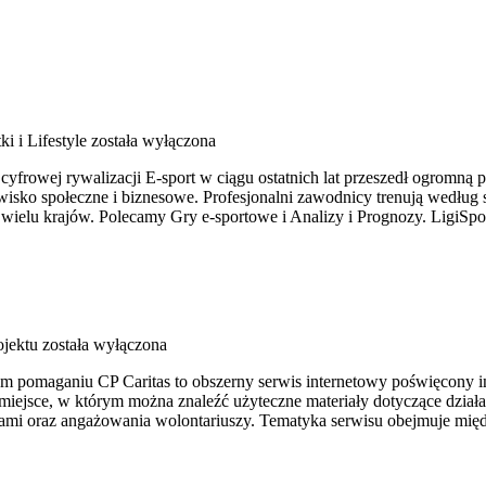
i i Lifestyle
została wyłączona
 cyfrowej rywalizacji E-sport w ciągu ostatnich lat przeszedł ogromn
isko społeczne i biznesowe. Profesjonalni zawodnicy trenują według 
 wielu krajów. Polecamy Gry e-sportowe i Analizy i Prognozy. LigiSpo
ojektu
została wyłączona
rym pomaganiu CP Caritas to obszerny serwis internetowy poświęcony
o miejsce, w którym można znaleźć użyteczne materiały dotyczące dział
ami oraz angażowania wolontariuszy. Tematyka serwisu obejmuje międ