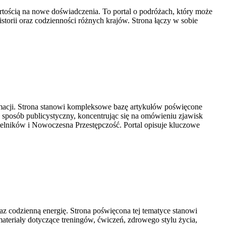
wartością na nowe doświadczenia. To portal o podróżach, który może
istorii oraz codzienności różnych krajów. Strona łączy w sobie
ormacji. Strona stanowi kompleksowe bazę artykułów poświęcone
sposób publicystyczny, koncentrując się na omówieniu zjawisk
telników i Nowoczesna Przestępczość. Portal opisuje kluczowe
raz codzienną energię. Strona poświęcona tej tematyce stanowi
eriały dotyczące treningów, ćwiczeń, zdrowego stylu życia,