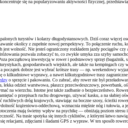
koncentruje się na popularyzowaniu aktywności fizycznej, przedstawi
palonych turystów i kolarzy długodystansowych. Dziś coraz więcej osó
nie okolicy z zupełnie nowej perspektywy. To połączenie ruchu, kont
 jest wolność. Nie jesteś ograniczony rozkładem jazdy pociągów czy a
odróżowania pozwala zobaczyć to, co zwykle umyka zza szyby samocho
 Poza początkową inwestycją w rower i podstawowy sprzęt (bagażnik, s
oturystykach, gospodarstwach wiejskich, ale także na kempingach czy 
początek dobrze jest wybrać krótsze trasy — np. weekendowy wyjazd
ę o kilkudniowe wyprawy, a nawet kilkutygodniowe trasy zagraniczne
edzy
o sprzęcie i pakowaniu. Co zabrać, aby rower nie był przeładowa
ka, lekka odzież warstwowa, płaszcz przeciwdeszczowy, powerbank, oś
ymać na wierzchu. Istotne jest także zadbanie o bezpieczeństwo. Rowe
pamiętać o przepisach ruchu drogowego, używać kasku, a na słabiej oś
ć ruchliwych dróg krajowych, stawiając na boczne szosy, ścieżki row
ydolność krążeniowo-oddechową, wzmacnia mięśnie nóg i tułowia, a j
otoczenia mają świetny wpływ na psychikę — obniżają poziom stresu i
eczność. Na trasie spotyka się innych cyklistów, z którymi łatwo naw
ć się relacjami, zdjęciami i śladami GPS z wypraw. W ten sposób rowero