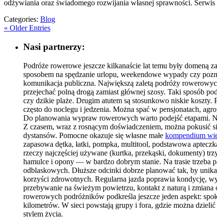
odżywiania oraz świadomego rozwijania własnej sprawności. Serwis 
Categories:
Blog
« Older Entries
Nasi partnerzy:
Podróże rowerowe jeszcze kilkanaście lat temu były domeną za
sposobem na spędzanie urlopu, weekendowe wypady czy poznawa
komunikacja publiczna. Największą zaletą podróży rowerowych
przejechać polną drogą zamiast głównej szosy. Taki sposób p
czy dzikie plaże. Drugim atutem są stosunkowo niskie koszty.
często do noclegu i jedzenia. Można spać w pensjonatach, agr
Do planowania wypraw rowerowych warto podejść etapami. Na 
Z czasem, wraz z rosnącym doświadczeniem, można pokusić si
dystansów. Pomocne okazuje się własne małe
kompendium wi
zapasowa dętka, łatki, pompka, multitool, podstawowa aptecz
rzeczy najczęściej używane (kurtka, przekąski, dokumenty) trz
hamulce i opony — w bardzo dobrym stanie. Na trasie trzeba 
odblaskowych. Dłuższe odcinki dobrze planować tak, by unika
korzyści zdrowotnych. Regularna jazda poprawia kondycję, w
przebywanie na świeżym powietrzu, kontakt z naturą i zmiana 
rowerowych podróżników podkreśla jeszcze jeden aspekt: społ
kilometrów. W sieci powstają grupy i fora, gdzie można dzieli
stylem życia.