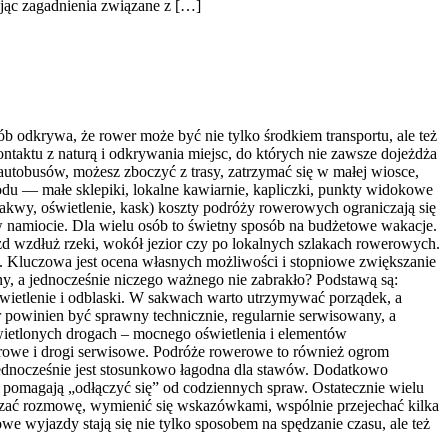
ając zagadnienia związane z […]
b odkrywa, że rower może być nie tylko środkiem transportu, ale też
aktu z naturą i odkrywania miejsc, do których nie zawsze dojeżdża
utobusów, możesz zboczyć z trasy, zatrzymać się w małej wiosce,
du — małe sklepiki, lokalne kawiarnie, kapliczki, punkty widokowe
akwy, oświetlenie, kask) koszty podróży rowerowych ograniczają się
w namiocie. Dla wielu osób to świetny sposób na budżetowe wakacje.
 wzdłuż rzeki, wokół jezior czy po lokalnych szlakach rowerowych.
. Kluczowa jest ocena własnych możliwości i stopniowe zwiększanie
ny, a jednocześnie niczego ważnego nie zabrakło? Podstawą są:
wietlenie i odblaski. W sakwach warto utrzymywać porządek, a
r powinien być sprawny technicznie, regularnie serwisowany, a
wietlonych drogach – mocnego oświetlenia i elementów
erowe i drogi serwisowe. Podróże rowerowe to również ogrom
ednocześnie jest stosunkowo łagodna dla stawów. Dodatkowo
 pomagają „odłączyć się” od codziennych spraw. Ostatecznie wielu
iązać rozmowę, wymienić się wskazówkami, wspólnie przejechać kilka
we wyjazdy stają się nie tylko sposobem na spędzanie czasu, ale też