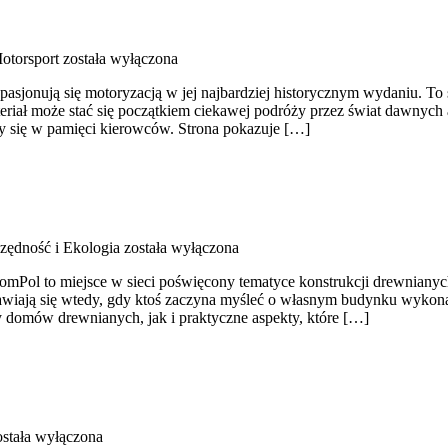
otorsport
została wyłączona
pasjonują się motoryzacją w jej najbardziej historycznym wydaniu. To s
teriał może stać się początkiem ciekawej podróży przez świat dawnyc
y się w pamięci kierowców. Strona pokazuje […]
zędność i Ekologia
została wyłączona
ol to miejsce w sieci poświęcony tematyce konstrukcji drewnianych. 
pojawiają się wtedy, gdy ktoś zaczyna myśleć o własnym budynku wyko
y domów drewnianych, jak i praktyczne aspekty, które […]
stała wyłączona