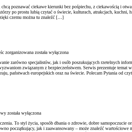
ką i chcą poznawać ciekawe kierunki bez pośpiechu, z ciekawością i ot
rzy po prostu lubią czytać o świecie, kulturach, atrakcjach, kuchni, h
zięki czemu można tu znaleźć […]
ośc zorganizowana
została wyłączona
wanie zarówno specjalistów, jak i osób poszukujących rzetelnych inf
 wyzwaniom związanym z bezpieczeństwem. Serwis prezentuje temat w 
aju, państwach europejskich oraz na świecie. Polecam Pytania od czy
łowy
została wyłączona
iczenia. To styl życia, sposób dbania o zdrowie, dobre samopoczucie o
no początkujący, jak i zaawansowany – może znaleźć wartościowe mat