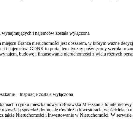
a wynajmujących i najemców
została wyłączona
iejscu Branża nieruchomości jest obszarem, w którym ważne decyzje
cieli i najemców. GDNK to portal tematyczny poświęcony szeroko ro
, wynajem, budowę i finansowanie nieruchomości z wielu różnych per
szkanie – Inspiracje
została wyłączona
zkaniach i rynku mieszkaniowym Borawska Mieszkania to internetowy 
e rozważają sprzedaż domu, ale również o inwestorach, właścicielach 
z także Nieruchomości i Inwestowanie w Nieruchomości. W serwisie 