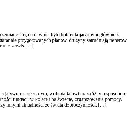
ą przemianę. To, co dawniej było hobby kojarzonym głównie z
starannie przygotowanych planów, drużyny zatrudniają trenerów,
rtu to serwis […]
 inicjatywom społecznym, wolontariatowi oraz różnym sposobom
alności fundacji w Polsce i na świecie, organizowania pomocy,
zy innymi aktualności ze świata dobroczynności, […]