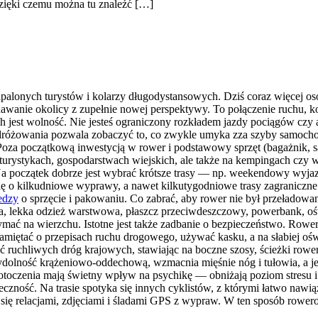
zięki czemu można tu znaleźć […]
palonych turystów i kolarzy długodystansowych. Dziś coraz więcej osó
nie okolicy z zupełnie nowej perspektywy. To połączenie ruchu, kont
 jest wolność. Nie jesteś ograniczony rozkładem jazdy pociągów czy a
odróżowania pozwala zobaczyć to, co zwykle umyka zza szyby samocho
 Poza początkową inwestycją w rower i podstawowy sprzęt (bagażnik, s
oturystykach, gospodarstwach wiejskich, ale także na kempingach czy 
początek dobrze jest wybrać krótsze trasy — np. weekendowy wyjazd
ę o kilkudniowe wyprawy, a nawet kilkutygodniowe trasy zagraniczne
edzy
o sprzęcie i pakowaniu. Co zabrać, aby rower nie był przeładowa
ka, lekka odzież warstwowa, płaszcz przeciwdeszczowy, powerbank, oś
ymać na wierzchu. Istotne jest także zadbanie o bezpieczeństwo. Rowe
pamiętać o przepisach ruchu drogowego, używać kasku, a na słabiej oś
ć ruchliwych dróg krajowych, stawiając na boczne szosy, ścieżki row
ydolność krążeniowo-oddechową, wzmacnia mięśnie nóg i tułowia, a j
otoczenia mają świetny wpływ na psychikę — obniżają poziom stresu i
eczność. Na trasie spotyka się innych cyklistów, z którymi łatwo naw
ć się relacjami, zdjęciami i śladami GPS z wypraw. W ten sposób rowero