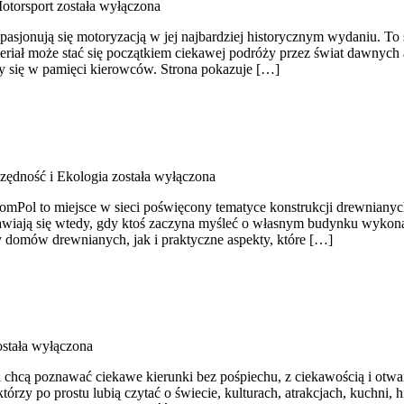
otorsport
została wyłączona
pasjonują się motoryzacją w jej najbardziej historycznym wydaniu. To s
teriał może stać się początkiem ciekawej podróży przez świat dawnyc
y się w pamięci kierowców. Strona pokazuje […]
zędność i Ekologia
została wyłączona
ol to miejsce w sieci poświęcony tematyce konstrukcji drewnianych. 
pojawiają się wtedy, gdy ktoś zaczyna myśleć o własnym budynku wyko
y domów drewnianych, jak i praktyczne aspekty, które […]
stała wyłączona
ką i chcą poznawać ciekawe kierunki bez pośpiechu, z ciekawością i ot
rzy po prostu lubią czytać o świecie, kulturach, atrakcjach, kuchni, h