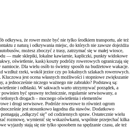
b odkrywa, że rower może być nie tylko środkiem transportu, ale też
aktu z naturą i odkrywania miejsc, do których nie zawsze dojeżdża
utobusów, możesz zboczyć z trasy, zatrzymać się w małej wiosce,
du — małe sklepiki, lokalne kawiarnie, kapliczki, punkty widokowe
akwy, oświetlenie, kask) koszty podróży rowerowych ograniczają się
w namiocie. Dla wielu osób to świetny sposób na budżetowe wakacje.
 wzdłuż rzeki, wokół jezior czy po lokalnych szlakach rowerowych.
. Kluczowa jest ocena własnych możliwości i stopniowe zwiększanie
ny, a jednocześnie niczego ważnego nie zabrakło? Podstawą są:
wietlenie i odblaski. W sakwach warto utrzymywać porządek, a
r powinien być sprawny technicznie, regularnie serwisowany, a
wietlonych drogach – mocnego oświetlenia i elementów
erowe i drogi serwisowe. Podróże rowerowe to również ogrom
ednocześnie jest stosunkowo łagodna dla stawów. Dodatkowo
 pomagają „odłączyć się” od codziennych spraw. Ostatecznie wielu
iązać rozmowę, wymienić się wskazówkami, wspólnie przejechać kilka
we wyjazdy stają się nie tylko sposobem na spędzanie czasu, ale też