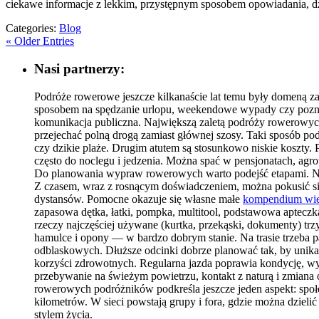
ciekawe informacje z lekkim, przystępnym sposobem opowiadania, d
Categories:
Blog
« Older Entries
Nasi partnerzy:
Podróże rowerowe jeszcze kilkanaście lat temu były domeną za
sposobem na spędzanie urlopu, weekendowe wypady czy poznawa
komunikacja publiczna. Największą zaletą podróży rowerowych
przejechać polną drogą zamiast głównej szosy. Taki sposób p
czy dzikie plaże. Drugim atutem są stosunkowo niskie koszty.
często do noclegu i jedzenia. Można spać w pensjonatach, agr
Do planowania wypraw rowerowych warto podejść etapami. Na 
Z czasem, wraz z rosnącym doświadczeniem, można pokusić si
dystansów. Pomocne okazuje się własne małe
kompendium wi
zapasowa dętka, łatki, pompka, multitool, podstawowa aptecz
rzeczy najczęściej używane (kurtka, przekąski, dokumenty) trz
hamulce i opony — w bardzo dobrym stanie. Na trasie trzeba 
odblaskowych. Dłuższe odcinki dobrze planować tak, by unika
korzyści zdrowotnych. Regularna jazda poprawia kondycję, w
przebywanie na świeżym powietrzu, kontakt z naturą i zmiana 
rowerowych podróżników podkreśla jeszcze jeden aspekt: społ
kilometrów. W sieci powstają grupy i fora, gdzie można dzieli
stylem życia.