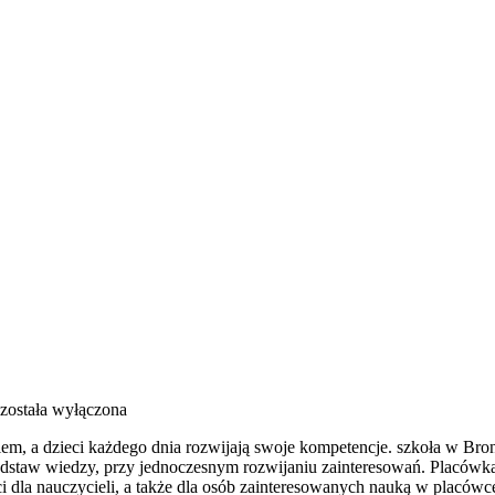
została wyłączona
m, a dzieci każdego dnia rozwijają swoje kompetencje. szkoła w Bronis
podstaw wiedzy, przy jednoczesnym rozwijaniu zainteresowań. Placów
ci dla nauczycieli, a także dla osób zainteresowanych nauką w placów