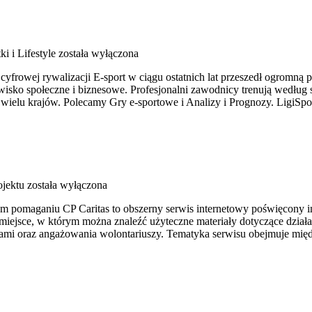
i i Lifestyle
została wyłączona
 cyfrowej rywalizacji E-sport w ciągu ostatnich lat przeszedł ogromn
isko społeczne i biznesowe. Profesjonalni zawodnicy trenują według 
 wielu krajów. Polecamy Gry e-sportowe i Analizy i Prognozy. LigiSpo
ojektu
została wyłączona
rym pomaganiu CP Caritas to obszerny serwis internetowy poświęcony
o miejsce, w którym można znaleźć użyteczne materiały dotyczące dział
ami oraz angażowania wolontariuszy. Tematyka serwisu obejmuje międ