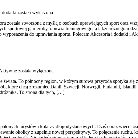
i dodatki
została wyłączona
tóra została stworzona z myślą o osobach uprawiających sport oraz wsz
 sportowej garderoby, obuwia treningowego, a także różnego rodzaju 
wyposażenia do uprawiania sportu. Polecam Akcesoria i dodatki i Akc
 Aktywne
została wyłączona
e świata. To północny region, w którym surowa przyroda spotyka się z
osób, które chcą zrozumieć Danii, Szwecji, Norwegii, Finlandii, Island
różnika. To strona dla tych, […]
palonych turystów i kolarzy długodystansowych. Dziś coraz więcej osó
nie okolicy z zupełnie nowej perspektywy. To połączenie ruchu, kont
 jest wolność. Nie jesteś ograniczony rozkładem jazdy pociągów czy a