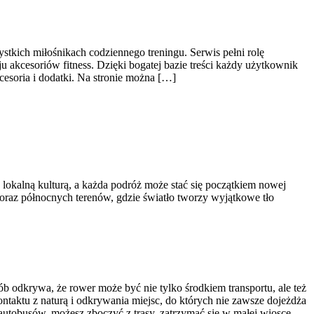
ystkich miłośnikach codziennego treningu. Serwis pełni rolę
akcesoriów fitness. Dzięki bogatej bazie treści każdy użytkownik
esoria i dodatki. Na stronie można […]
 lokalną kulturą, a każda podróż może stać się początkiem nowej
ii oraz północnych terenów, gdzie światło tworzy wyjątkowe tło
b odkrywa, że rower może być nie tylko środkiem transportu, ale też
aktu z naturą i odkrywania miejsc, do których nie zawsze dojeżdża
utobusów, możesz zboczyć z trasy, zatrzymać się w małej wiosce,