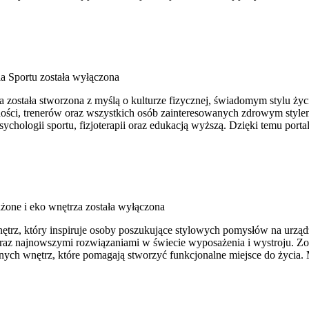
a Sportu
została wyłączona
została stworzona z myślą o kulturze fizycznej, świadomym stylu życia
ści, trenerów oraz wszystkich osób zainteresowanych zdrowym stylem
ychologii sportu, fizjoterapii oraz edukacją wyższą. Dzięki temu porta
one i eko wnętrza
została wyłączona
trz, który inspiruje osoby poszukujące stylowych pomysłów na urządz
 oraz najnowszymi rozwiązaniami w świecie wyposażenia i wystroju. Zob
nych wnętrz, które pomagają stworzyć funkcjonalne miejsce do życia.