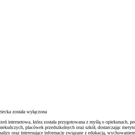
iecka
została wyłączona
trzeń internetowa, która została przygotowana z myślą o opiekunach, 
ekuńczych, placówek przedszkolnych oraz szkół, dostarczając meryto
 analizy oraz interesujące informacje związane z edukacją, wychowani