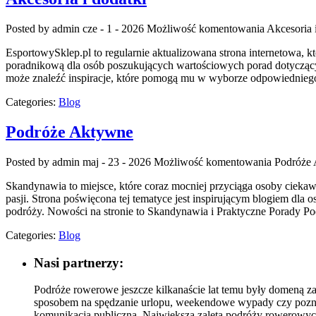
Posted by admin
cze - 1 - 2026
Możliwość komentowania
Akcesoria 
EsportowySklep.pl to regularnie aktualizowana strona internetowa, k
poradnikową dla osób poszukujących wartościowych porad dotyczących
może znaleźć inspiracje, które pomogą mu w wyborze odpowiedniego 
Categories:
Blog
Podróże Aktywne
Posted by admin
maj - 23 - 2026
Możliwość komentowania
Podróże
Skandynawia to miejsce, które coraz mocniej przyciąga osoby ciekaw
pasji. Strona poświęcona tej tematyce jest inspirującym blogiem dla 
podróży. Nowości na stronie to Skandynawia i Praktyczne Porady Pod
Categories:
Blog
Nasi partnerzy:
Podróże rowerowe jeszcze kilkanaście lat temu były domeną za
sposobem na spędzanie urlopu, weekendowe wypady czy poznawa
komunikacja publiczna. Największą zaletą podróży rowerowych