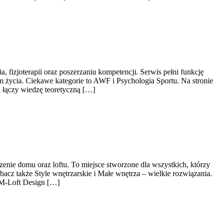
, fizjoterapii oraz poszerzaniu kompetencji. Serwis pełni funkcję
 życia. Ciekawe kategorie to AWF i Psychologia Sportu. Na stronie
l łączy wiedzę teoretyczną […]
enie domu oraz loftu. To miejsce stworzone dla wszystkich, którzy
acz także Style wnętrzarskie i Małe wnętrza – wielkie rozwiązania.
 M-Loft Design […]