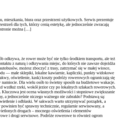
u, mieszkania, biura oraz przestrzeni użytkowych. Serwis prezentuje
trzeń dla tych, którzy cenią estetykę, ale jednocześnie zwracają
 stronie można […]
b odkrywa, że rower może być nie tylko środkiem transportu, ale też
aktu z naturą i odkrywania miejsc, do których nie zawsze dojeżdża
utobusów, możesz zboczyć z trasy, zatrzymać się w małej wiosce,
du — małe sklepiki, lokalne kawiarnie, kapliczki, punkty widokowe
akwy, oświetlenie, kask) koszty podróży rowerowych ograniczają się
w namiocie. Dla wielu osób to świetny sposób na budżetowe wakacje.
 wzdłuż rzeki, wokół jezior czy po lokalnych szlakach rowerowych.
. Kluczowa jest ocena własnych możliwości i stopniowe zwiększanie
ny, a jednocześnie niczego ważnego nie zabrakło? Podstawą są:
wietlenie i odblaski. W sakwach warto utrzymywać porządek, a
r powinien być sprawny technicznie, regularnie serwisowany, a
wietlonych drogach – mocnego oświetlenia i elementów
erowe i drogi serwisowe. Podróże rowerowe to również ogrom