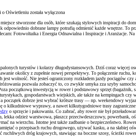
i o Oświetleniu
została wyłączona
iejsce stworzone dla osób, które szukają stylowych inspiracji do dom
k odpowiednio dobrane lampy potrafią odmienić każde wnętrze. To przes
cam: Fotowoltaika i Energia Odnawialna i Inspiracje i Aranżacje. Na
palonych turystów i kolarzy długodystansowych. Dziś coraz więcej osó
nie okolicy z zupełnie nowej perspektywy. To połączenie ruchu, kont
 jest wolność. Nie jesteś ograniczony rozkładem jazdy pociągów czy a
odróżowania pozwala zobaczyć to, co zwykle umyka zza szyby samocho
 Poza początkową inwestycją w rower i podstawowy sprzęt (bagażnik, s
oturystykach, gospodarstwach wiejskich, ale także na kempingach czy 
początek dobrze jest wybrać krótsze trasy — np. weekendowy wyjazd
ę o kilkudniowe wyprawy, a nawet kilkutygodniowe trasy zagraniczne
edzy
o sprzęcie i pakowaniu. Co zabrać, aby rower nie był przeładowa
ka, lekka odzież warstwowa, płaszcz przeciwdeszczowy, powerbank, oś
ymać na wierzchu. Istotne jest także zadbanie o bezpieczeństwo. Rowe
pamiętać o przepisach ruchu drogowego, używać kasku, a na słabiej oś
ć ruchliwych dróg krajowych, stawiając na boczne szosy, ścieżki row