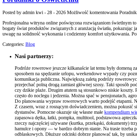
Posted by admin
kwi - 28 - 2026
Możliwość komentowania
Poradnik
Profesjonalna witryna online poświęcona rozwiązaniom świetlnym to m
bogaty świat produktów związanych z aranżacją światła, pokazując ja
uwagę na solidność wykonania i codzienny komfort użytkowania. Pole
Categories:
Blog
Nasi partnerzy:
Podróże rowerowe jeszcze kilkanaście lat temu były domeną za
sposobem na spędzanie urlopu, weekendowe wypady czy poznawa
komunikacja publiczna. Największą zaletą podróży rowerowych
przejechać polną drogą zamiast głównej szosy. Taki sposób p
czy dzikie plaże. Drugim atutem są stosunkowo niskie koszty.
często do noclegu i jedzenia. Można spać w pensjonatach, agr
Do planowania wypraw rowerowych warto podejść etapami. Na 
Z czasem, wraz z rosnącym doświadczeniem, można pokusić si
dystansów. Pomocne okazuje się własne małe
kompendium wi
zapasowa dętka, łatki, pompka, multitool, podstawowa aptecz
rzeczy najczęściej używane (kurtka, przekąski, dokumenty) trz
hamulce i opony — w bardzo dobrym stanie. Na trasie trzeba 
odblaskowych. Dłuższe odcinki dobrze planować tak, by unika