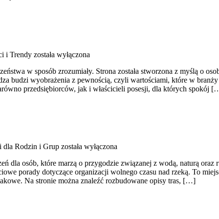
i i Trendy
została wyłączona
zeństwa w sposób zrozumiały. Strona została stworzona z myślą o osoba
dza budzi wyobrażenia z pewnością, czyli wartościami, które w bran
ówno przedsiębiorców, jak i właścicieli posesji, dla których spokój [
i dla Rodzin i Grup
została wyłączona
rzeń dla osób, które marzą o przygodzie związanej z wodą, naturą ora
iowe porady dotyczące organizacji wolnego czasu nad rzeką. To miejs
ajakowe. Na stronie można znaleźć rozbudowane opisy tras, […]